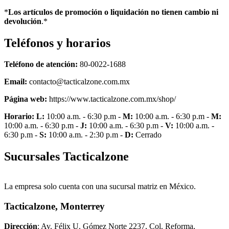
*
Los artículos de promoción o liquidación no tienen cambio ni
devolución
.*
Teléfonos y horarios
Teléfono de atención:
80-0022-1688
Email:
contacto@tacticalzone.com.mx
Página web:
https://www.tacticalzone.com.mx/shop/
Horario:
L:
10:00 a.m. - 6:30 p.m -
M:
10:00 a.m. - 6:30 p.m -
M:
10:00 a.m. - 6:30 p.m -
J:
10:00 a.m. - 6:30 p.m -
V:
10:00 a.m. -
6:30 p.m -
S:
10:00 a.m. - 2:30 p.m -
D:
Cerrado
Sucursales Tacticalzone
La empresa solo cuenta con una sucursal matriz en México.
Tacticalzone, Monterrey
Dirección
: Av. Félix U. Gómez Norte 2237, Col. Reforma,