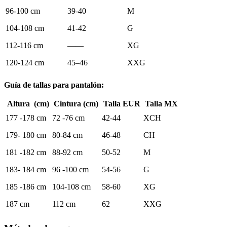
96-100 cm
39-40
M
104-108 cm
41-42
G
112-116 cm
——
XG
120-124 cm
45–46
XXG
Guía de tallas para pantalón:
Altura (cm)
Cintura (cm)
Talla EUR
Talla MX
177 -178 cm
72 -76 cm
42-44
XCH
179- 180 cm
80-84 cm
46-48
CH
181 -182 cm
88-92 cm
50-52
M
183- 184 cm
96 -100 cm
54-56
G
185 -186 cm
104-108 cm
58-60
XG
187 cm
112 cm
62
XXG