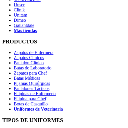
Unser
Clinik
Unitam
Dimeo
Gallantdale
Más tiendas
PRODUCTOS
Zapatos de Enfermera
Zapatos Clínicos
Pantalón Clínico
Batas de Laboratorio
Zapatos para Chef
Batas Médicas
Pijamas Quirúrgicas
Pantalones Tácticos
Filipinas de Enfermería
Filipina para Chef
Botas de Casquillo
Uniformes de Veterinaria
TIPOS DE UNIFORMES