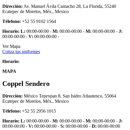
Dirección:
Av. Manuel Ávila Camacho 28, La Florida, 55240
Ecatepec de Morelos, Méx., Mexico
Télefono:
+52 55 9102 1564
Horario:
L:
00:00-00:00 -
M:
00:00-00:00 -
M:
00:00-00:00 -
J:
00:00-00:00 -
V:
00:00-00:00 -
Ver Mapa
Cotiza tus uniformes
Horario:
MAPA
Coppel Sendero
Dirección:
México Tepexpan 8, San Isidro Atlautenco, 55064
Ecatepec de Morelos, Méx., Mexico
Télefono:
+52 55 2956 1015
Horario:
L:
00:00-00:00 -
M:
00:00-00:00 -
M:
00:00-00:00 -
J:
00:00-00:00 -
V:
00:00-00:00 -
S:
00:00-00:00 -
D:
00:00-00:00