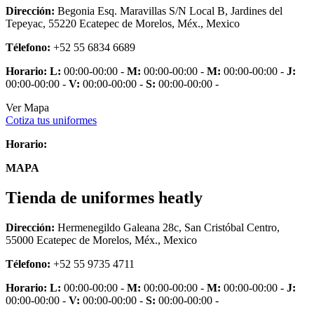
Dirección:
Begonia Esq. Maravillas S/N Local B, Jardines del
Tepeyac, 55220 Ecatepec de Morelos, Méx., Mexico
Télefono:
+52 55 6834 6689
Horario:
L:
00:00-00:00 -
M:
00:00-00:00 -
M:
00:00-00:00 -
J:
00:00-00:00 -
V:
00:00-00:00 -
S:
00:00-00:00 -
Ver Mapa
Cotiza tus uniformes
Horario:
MAPA
Tienda de uniformes heatly
Dirección:
Hermenegildo Galeana 28c, San Cristóbal Centro,
55000 Ecatepec de Morelos, Méx., Mexico
Télefono:
+52 55 9735 4711
Horario:
L:
00:00-00:00 -
M:
00:00-00:00 -
M:
00:00-00:00 -
J:
00:00-00:00 -
V:
00:00-00:00 -
S:
00:00-00:00 -