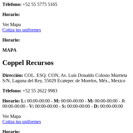
Télefono:
+52 55 5775 5165
Horario:
Ver Mapa
Cotiza tus uniformes
Horario:
MAPA
Coppel Recursos
Dirección:
COL. ESQ. CON, Av. Luis Donaldo Colosio Murrieta
S/N, Laguna del Rey, 55029 Ecatepec de Morelos, Méx., Mexico
Télefono:
+52 55 2622 9983
Horario:
L:
00:00-00:00 -
M:
00:00-00:00 -
M:
00:00-00:00 -
J:
00:00-00:00 -
V:
00:00-00:00 -
S:
00:00-00:00 -
D:
00:00-00:00
Ver Mapa
Cotiza tus uniformes
Horario: