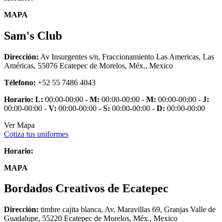
MAPA
Sam's Club
Dirección:
Av Insurgentes s/n, Fraccionamiento Las Americas, Las
Américas, 55076 Ecatepec de Morelos, Méx., Mexico
Télefono:
+52 55 7486 4043
Horario:
L:
00:00-00:00 -
M:
00:00-00:00 -
M:
00:00-00:00 -
J:
00:00-00:00 -
V:
00:00-00:00 -
S:
00:00-00:00 -
D:
00:00-00:00
Ver Mapa
Cotiza tus uniformes
Horario:
MAPA
Bordados Creativos de Ecatepec
Dirección:
timbre cajita blanca, Av. Maravillas 69, Granjas Valle de
Guadalupe, 55220 Ecatepec de Morelos, Méx., Mexico