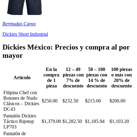
Bermudas Cargo
Dickies Short Industrial
Dickies México: Precios y compra al por
mayor
En la
12 – 49
50 – 100
100 piezas
compra
piezas con
piezas con
o más con
Artículo
de 1
7% de
14 % de
20% de
pieza
descuento
descuento
descuento
Filipina Chef con
Botones de Nudo
$250.00
$232.50
$215.00
$200.00
Clásicos – Dickies
DC43
Pantalón Dickies
Táctico Ripstop
$1,379.00
$1,282.50
$1,185.94
$1,103.20
LP703
Pantalón de