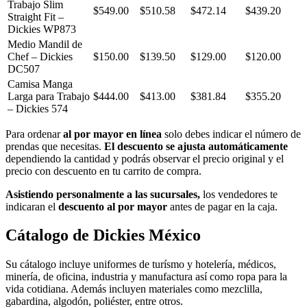
Trabajo Slim
$549.00
$510.58
$472.14
$439.20
Straight Fit –
Dickies WP873
Medio Mandil de
Chef – Dickies
$150.00
$139.50
$129.00
$120.00
DC507
Camisa Manga
Larga para Trabajo
$444.00
$413.00
$381.84
$355.20
– Dickies 574
Para ordenar
al por mayor en línea
solo debes indicar el número de
prendas que necesitas.
El descuento se ajusta automáticamente
dependiendo la cantidad y podrás observar el precio original y el
precio con descuento en tu carrito de compra.
Asistiendo personalmente a las sucursales,
los vendedores te
indicaran el
descuento al por mayor
antes de pagar en la caja.
Cátalogo de Dickies México
Su cátalogo incluye uniformes de turísmo y hotelería, médicos,
minería, de oficina, industria y manufactura así como ropa para la
vida cotidiana. Además incluyen materiales como mezclilla,
gabardina, algodón, poliéster, entre otros.