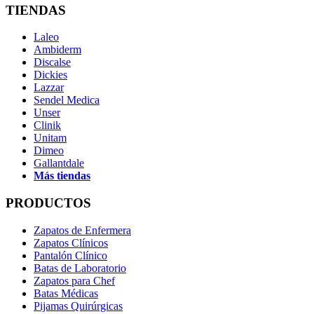
TIENDAS
Laleo
Ambiderm
Discalse
Dickies
Lazzar
Sendel Medica
Unser
Clinik
Unitam
Dimeo
Gallantdale
Más tiendas
PRODUCTOS
Zapatos de Enfermera
Zapatos Clínicos
Pantalón Clínico
Batas de Laboratorio
Zapatos para Chef
Batas Médicas
Pijamas Quirúrgicas