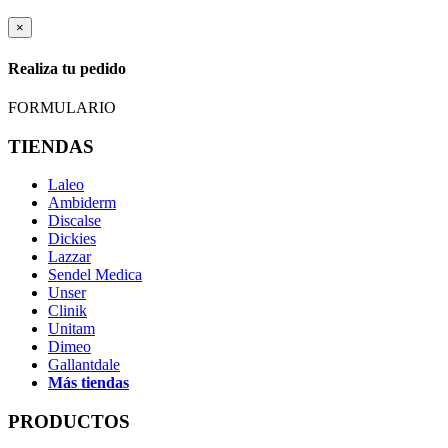
×
Realiza tu pedido
FORMULARIO
TIENDAS
Laleo
Ambiderm
Discalse
Dickies
Lazzar
Sendel Medica
Unser
Clinik
Unitam
Dimeo
Gallantdale
Más tiendas
PRODUCTOS