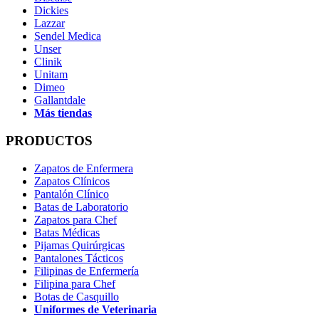
Dickies
Lazzar
Sendel Medica
Unser
Clinik
Unitam
Dimeo
Gallantdale
Más tiendas
PRODUCTOS
Zapatos de Enfermera
Zapatos Clínicos
Pantalón Clínico
Batas de Laboratorio
Zapatos para Chef
Batas Médicas
Pijamas Quirúrgicas
Pantalones Tácticos
Filipinas de Enfermería
Filipina para Chef
Botas de Casquillo
Uniformes de Veterinaria