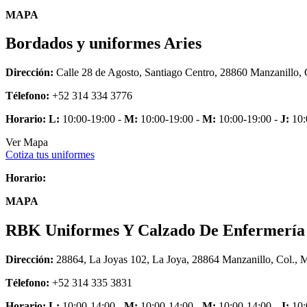
MAPA
Bordados y uniformes Aries
Dirección:
Calle 28 de Agosto, Santiago Centro, 28860 Manzanillo, 
Télefono:
+52 314 334 3776
Horario:
L:
10:00-19:00 -
M:
10:00-19:00 -
M:
10:00-19:00 -
J:
10:
Ver Mapa
Cotiza tus uniformes
Horario:
MAPA
RBK Uniformes Y Calzado De Enfermería
Dirección:
28864, La Joyas 102, La Joya, 28864 Manzanillo, Col., 
Télefono:
+52 314 335 3831
Horario:
L:
10:00-14:00 -
M:
10:00-14:00 -
M:
10:00-14:00 -
J:
10: