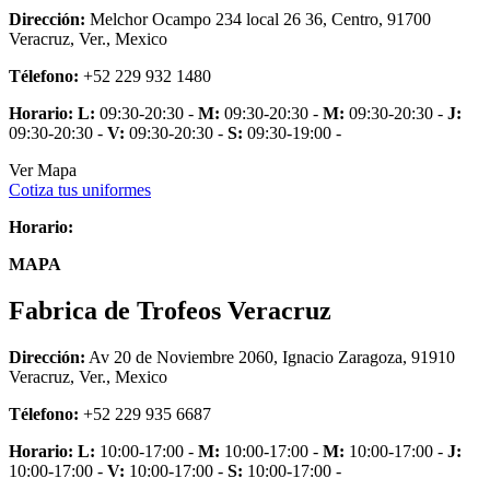
Dirección:
Melchor Ocampo 234 local 26 36, Centro, 91700
Veracruz, Ver., Mexico
Télefono:
+52 229 932 1480
Horario:
L:
09:30-20:30 -
M:
09:30-20:30 -
M:
09:30-20:30 -
J:
09:30-20:30 -
V:
09:30-20:30 -
S:
09:30-19:00 -
Ver Mapa
Cotiza tus uniformes
Horario:
MAPA
Fabrica de Trofeos Veracruz
Dirección:
Av 20 de Noviembre 2060, Ignacio Zaragoza, 91910
Veracruz, Ver., Mexico
Télefono:
+52 229 935 6687
Horario:
L:
10:00-17:00 -
M:
10:00-17:00 -
M:
10:00-17:00 -
J:
10:00-17:00 -
V:
10:00-17:00 -
S:
10:00-17:00 -