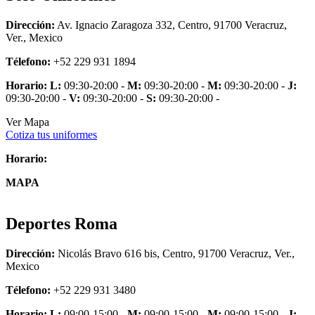
Dirección:
Av. Ignacio Zaragoza 332, Centro, 91700 Veracruz,
Ver., Mexico
Télefono:
+52 229 931 1894
Horario:
L:
09:30-20:00 -
M:
09:30-20:00 -
M:
09:30-20:00 -
J:
09:30-20:00 -
V:
09:30-20:00 -
S:
09:30-20:00 -
Ver Mapa
Cotiza tus uniformes
Horario:
MAPA
Deportes Roma
Dirección:
Nicolás Bravo 616 bis, Centro, 91700 Veracruz, Ver.,
Mexico
Télefono:
+52 229 931 3480
Horario:
L:
09:00-15:00 -
M:
09:00-15:00 -
M:
09:00-15:00 -
J: