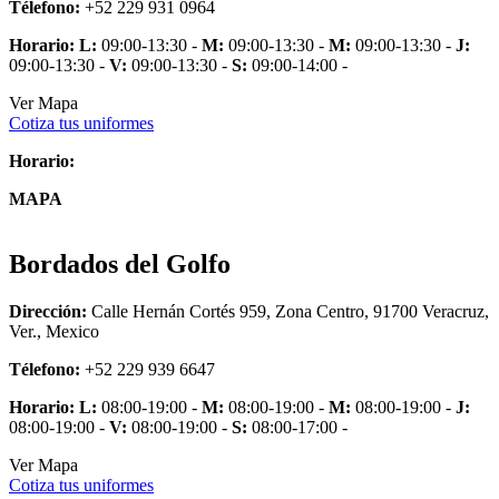
Télefono:
+52 229 931 0964
Horario:
L:
09:00-13:30 -
M:
09:00-13:30 -
M:
09:00-13:30 -
J:
09:00-13:30 -
V:
09:00-13:30 -
S:
09:00-14:00 -
Ver Mapa
Cotiza tus uniformes
Horario:
MAPA
Bordados del Golfo
Dirección:
Calle Hernán Cortés 959, Zona Centro, 91700 Veracruz,
Ver., Mexico
Télefono:
+52 229 939 6647
Horario:
L:
08:00-19:00 -
M:
08:00-19:00 -
M:
08:00-19:00 -
J:
08:00-19:00 -
V:
08:00-19:00 -
S:
08:00-17:00 -
Ver Mapa
Cotiza tus uniformes