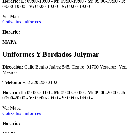
Horario:
L:
09:00-19:00 -
M:
09:00-19:00 -
M:
09:00-19:00 -
J:
09:00-19:00 -
V:
09:00-19:00 -
S:
09:00-19:00 -
Ver Mapa
Cotiza tus uniformes
Horario:
MAPA
Uniformes Y Bordados Julymar
Dirección:
Calle Benito Juárez 545, Centro, 91700 Veracruz, Ver.,
Mexico
Télefono:
+52 229 200 2192
Horario:
L:
09:00-20:00 -
M:
09:00-20:00 -
M:
09:00-20:00 -
J:
09:00-20:00 -
V:
09:00-20:00 -
S:
09:00-14:00 -
Ver Mapa
Cotiza tus uniformes
Horario: