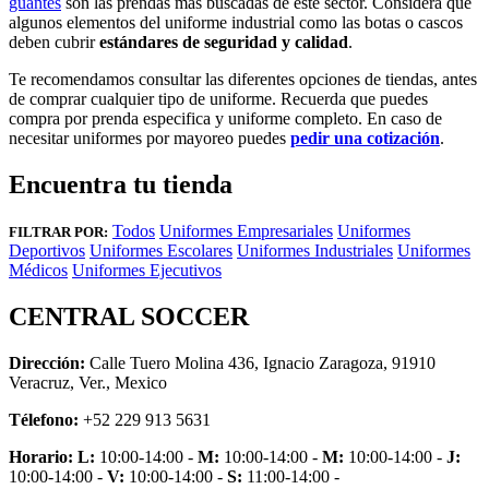
guantes
son las prendas más buscadas de este sector. Considera que
algunos elementos del uniforme industrial como las botas o cascos
deben cubrir
estándares de seguridad y calidad
.
Te recomendamos consultar las diferentes opciones de tiendas, antes
de comprar cualquier tipo de uniforme. Recuerda que puedes
compra por prenda especifica y uniforme completo. En caso de
necesitar uniformes por mayoreo puedes
pedir una cotización
.
Encuentra tu tienda
Todos
Uniformes Empresariales
Uniformes
FILTRAR POR:
Deportivos
Uniformes Escolares
Uniformes Industriales
Uniformes
Médicos
Uniformes Ejecutivos
CENTRAL SOCCER
Dirección:
Calle Tuero Molina 436, Ignacio Zaragoza, 91910
Veracruz, Ver., Mexico
Télefono:
+52 229 913 5631
Horario:
L:
10:00-14:00 -
M:
10:00-14:00 -
M:
10:00-14:00 -
J:
10:00-14:00 -
V:
10:00-14:00 -
S:
11:00-14:00 -