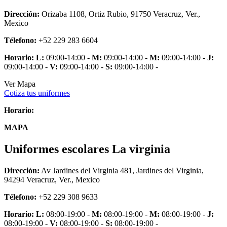
Dirección:
Orizaba 1108, Ortiz Rubio, 91750 Veracruz, Ver.,
Mexico
Télefono:
+52 229 283 6604
Horario:
L:
09:00-14:00 -
M:
09:00-14:00 -
M:
09:00-14:00 -
J:
09:00-14:00 -
V:
09:00-14:00 -
S:
09:00-14:00 -
Ver Mapa
Cotiza tus uniformes
Horario:
MAPA
Uniformes escolares La virginia
Dirección:
Av Jardines del Virginia 481, Jardines del Virginia,
94294 Veracruz, Ver., Mexico
Télefono:
+52 229 308 9633
Horario:
L:
08:00-19:00 -
M:
08:00-19:00 -
M:
08:00-19:00 -
J:
08:00-19:00 -
V:
08:00-19:00 -
S:
08:00-19:00 -