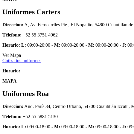
Uniformes Carters
Dirección:
A, Av. Ferocarriles Pte., El Nopalito, 54800 Cuautitlán
Télefono:
+52 55 3751 4962
Horario:
L:
09:00-20:00 -
M:
09:00-20:00 -
M:
09:00-20:00 -
J:
09:
Ver Mapa
Cotiza tus uniformes
Horario:
MAPA
Uniformes Roa
Dirección:
And. París 34, Centro Urbano, 54700 Cuautitlán Izcalli, 
Télefono:
+52 55 5881 5130
Horario:
L:
09:00-18:00 -
M:
09:00-18:00 -
M:
09:00-18:00 -
J:
09: