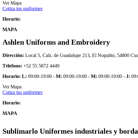
Ver Mapa
Cotiza tus uniformes
Horario:
MAPA
Ashlen Uniforms and Embroidery
Dirección:
Local 5, Calz. de Guadalupe 213, El Nopalito, 54800 Cua
Télefono:
+52 55 5872 4449
Horario:
L:
09:00-19:00 -
M:
09:00-19:00 -
M:
09:00-19:00 -
J:
09:
Ver Mapa
Cotiza tus uniformes
Horario:
MAPA
Sublimarlo Uniformes industriales y borda