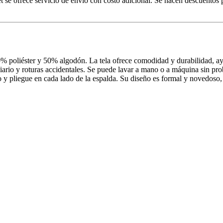
net se ofrece servicio de envío con costo adicional. Se hacen descuentos
% poliéster y 50% algodón. La tela ofrece comodidad y durabilidad, ayu
so diario y roturas accidentales. Se puede lavar a mano o a máquina sin
ico y pliegue en cada lado de la espalda. Su diseño es formal y novedoso