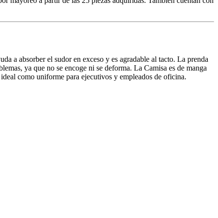
 por mayoreo a partir de las 25 piezas adquiridas. También cuentan con
da a absorber el sudor en exceso y es agradable al tacto. La prenda
 problemas, ya que no se encoge ni se deforma. La Camisa es de manga
, ideal como uniforme para ejecutivos y empleados de oficina.