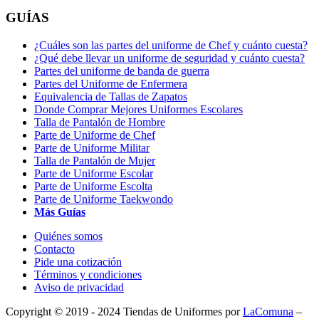
GUÍAS
¿Cuáles son las partes del uniforme de Chef y cuánto cuesta?
¿Qué debe llevar un uniforme de seguridad y cuánto cuesta?
Partes del uniforme de banda de guerra
Partes del Uniforme de Enfermera
Equivalencia de Tallas de Zapatos
Donde Comprar Mejores Uniformes Escolares
Talla de Pantalón de Hombre
Parte de Uniforme de Chef
Parte de Uniforme Militar
Talla de Pantalón de Mujer
Parte de Uniforme Escolar
Parte de Uniforme Escolta
Parte de Uniforme Taekwondo
Más Guías
Quiénes somos
Contacto
Pide una cotización
Términos y condiciones
Aviso de privacidad
Copyright © 2019 - 2024 Tiendas de Uniformes por
LaComuna
–