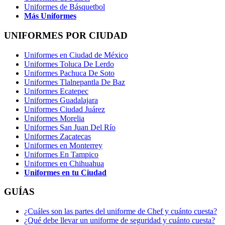
Uniformes de Básquetbol
Más Uniformes
UNIFORMES POR CIUDAD
Uniformes en Ciudad de México
Uniformes Toluca De Lerdo
Uniformes Pachuca De Soto
Uniformes Tlalnepantla De Baz
Uniformes Ecatepec
Uniformes Guadalajara
Uniformes Ciudad Juárez
Uniformes Morelia
Uniformes San Juan Del Río
Uniformes Zacatecas
Uniformes en Monterrey
Uniformes En Tampico
Uniformes en Chihuahua
Uniformes en tu Ciudad
GUÍAS
¿Cuáles son las partes del uniforme de Chef y cuánto cuesta?
¿Qué debe llevar un uniforme de seguridad y cuánto cuesta?