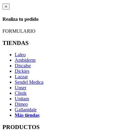
×
Realiza tu pedido
FORMULARIO
TIENDAS
Laleo
Ambiderm
Discalse
Dickies
Lazzar
Sendel Medica
Unser
Clinik
Unitam
Dimeo
Gallantdale
Más tiendas
PRODUCTOS