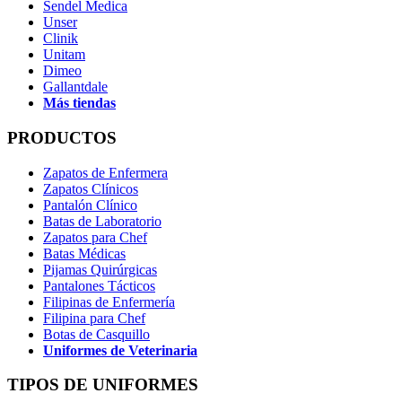
Sendel Medica
Unser
Clinik
Unitam
Dimeo
Gallantdale
Más tiendas
PRODUCTOS
Zapatos de Enfermera
Zapatos Clínicos
Pantalón Clínico
Batas de Laboratorio
Zapatos para Chef
Batas Médicas
Pijamas Quirúrgicas
Pantalones Tácticos
Filipinas de Enfermería
Filipina para Chef
Botas de Casquillo
Uniformes de Veterinaria
TIPOS DE UNIFORMES