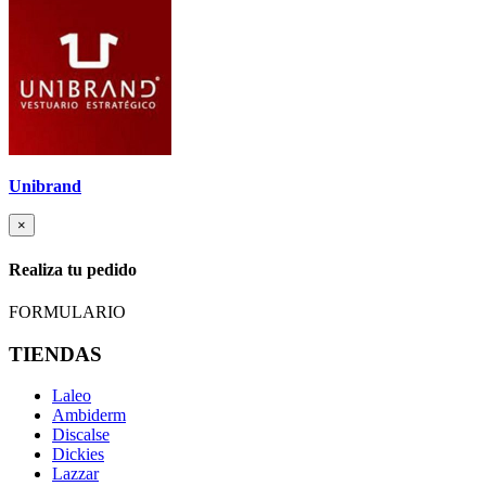
Unibrand
×
Realiza tu pedido
FORMULARIO
TIENDAS
Laleo
Ambiderm
Discalse
Dickies
Lazzar