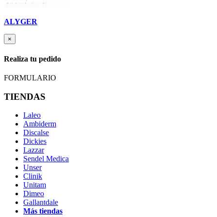
ALYGER
×
Realiza tu pedido
FORMULARIO
TIENDAS
Laleo
Ambiderm
Discalse
Dickies
Lazzar
Sendel Medica
Unser
Clinik
Unitam
Dimeo
Gallantdale
Más tiendas