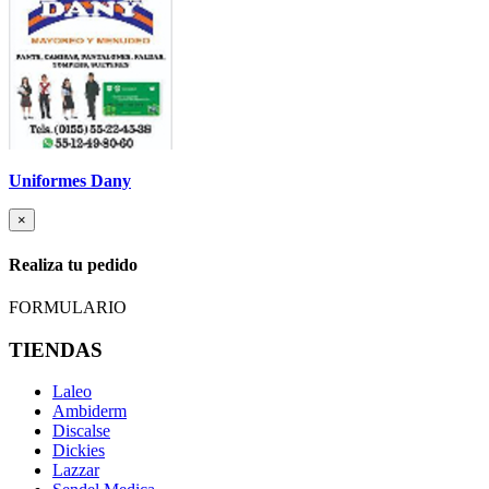
Uniformes Dany
×
Realiza tu pedido
FORMULARIO
TIENDAS
Laleo
Ambiderm
Discalse
Dickies
Lazzar