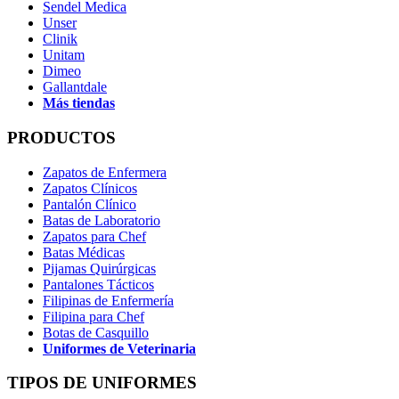
Sendel Medica
Unser
Clinik
Unitam
Dimeo
Gallantdale
Más tiendas
PRODUCTOS
Zapatos de Enfermera
Zapatos Clínicos
Pantalón Clínico
Batas de Laboratorio
Zapatos para Chef
Batas Médicas
Pijamas Quirúrgicas
Pantalones Tácticos
Filipinas de Enfermería
Filipina para Chef
Botas de Casquillo
Uniformes de Veterinaria
TIPOS DE UNIFORMES