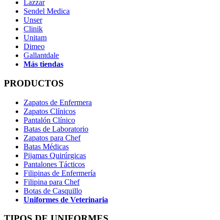
Lazzar
Sendel Medica
Unser
Clinik
Unitam
Dimeo
Gallantdale
Más tiendas
PRODUCTOS
Zapatos de Enfermera
Zapatos Clínicos
Pantalón Clínico
Batas de Laboratorio
Zapatos para Chef
Batas Médicas
Pijamas Quirúrgicas
Pantalones Tácticos
Filipinas de Enfermería
Filipina para Chef
Botas de Casquillo
Uniformes de Veterinaria
TIPOS DE UNIFORMES