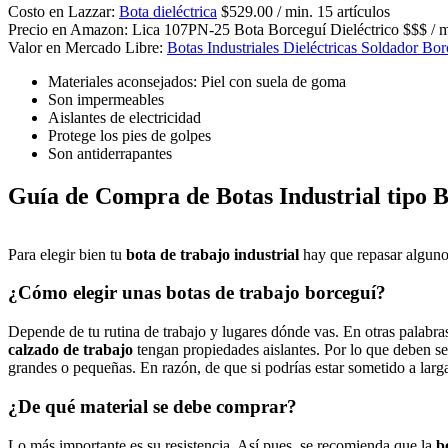
Costo en Lazzar:
Bota dieléctrica
$529.00 / min. 15 artículos
Precio en Amazon: Lica 107PN-25 Bota Borceguí Dieléctrico $$$ / mi
Valor en Mercado Libre:
Botas Industriales Dieléctricas Soldador Bo
Materiales aconsejados: Piel con suela de goma
Son impermeables
Aislantes de electricidad
Protege los pies de golpes
Son antiderrapantes
Guía de Compra de Botas Industrial tipo 
Para elegir bien tu
bota de trabajo industrial
hay que repasar algunos
¿Cómo elegir unas botas de trabajo borceguí?
Depende de tu rutina de trabajo y lugares dónde vas. En otras palabras, 
calzado de trabajo
tengan propiedades aislantes. Por lo que deben se
grandes o pequeñas. En razón, de que si podrías estar sometido a larg
¿De qué material se debe comprar?
Lo más importante es su resistencia. Así pues, se recomienda que la
b