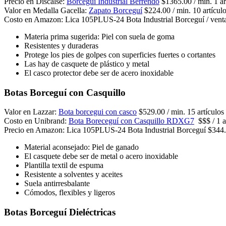
Precio en Discalse:
Borceguí Industrial Berrendo
$1365.00 / min. 1 ar
Valor en Medalla Gacella:
Zapato Borceguí
$224.00 / min. 10 artícul
Costo en Amazon: Lica 105PLUS-24 Bota Industrial Borceguí / venta
Materia prima sugerida: Piel con suela de goma
Resistentes y duraderas
Protege los pies de golpes con superficies fuertes o cortantes
Las hay de casquete de plástico y metal
El casco protector debe ser de acero inoxidable
Botas Borceguí con Casquillo
Valor en Lazzar:
Bota borcegui con casco
$529.00 / min. 15 artículos
Costo en Unibrand:
Bota Boreceguí con Casquillo RDXG7
$$$ / 1 a
Precio en Amazon: Lica 105PLUS-24 Bota Industrial Borceguí $344.85
Material aconsejado: Piel de ganado
El casquete debe ser de metal o acero inoxidable
Plantilla textil de espuma
Resistente a solventes y aceites
Suela antirresbalante
Cómodos, flexibles y ligeros
Botas Borceguí Dieléctricas