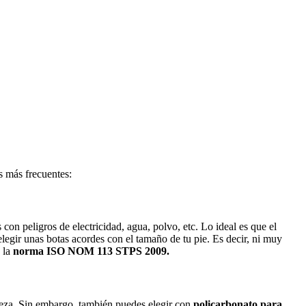
s más frecuentes:
 con peligros de electricidad, agua, polvo, etc. Lo ideal es que el
elegir unas botas acordes con el tamaño de tu pie. Es decir, ni muy
n la
norma ISO NOM 113 STPS 2009.
za. Sin embargo, también puedes elegir con
policarbonato para