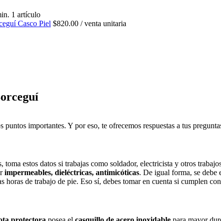
n. 1 artículo
rceguí Casco Piel
$820.00 / venta unitaria
Borceguí
 puntos importantes. Y por eso, te ofrecemos respuestas a tus pregunta
toma estos datos si trabajas como soldador, electricista y otros trabajos
r
impermeables, dieléctricas, antimicóticas
. De igual forma, se debe 
as horas de trabajo de pie. Eso sí, debes tomar en cuenta si cumplen co
ota protectora
posea el
casquillo de acero inoxidable
para mayor dure