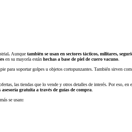
trial
.
Aunque
también se usan en sectores tácticos, militares, segur
les
en su mayoría están
hechas a base de piel
de cuero vacuno
.
 pie para soportar golpes u objetos cortopunzantes. También sirven co
rtas, las tiendas que lo vende y otros detalles de interés. Por eso, en 
os
asesoría gratuita a través de guías de compra
.
 más se usan
: