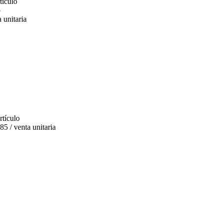
tículo
o
 unitaria
rtículo
 / venta unitaria