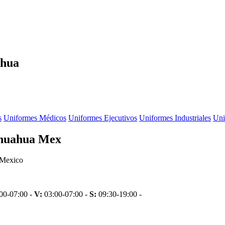
ahua
s
Uniformes Médicos
Uniformes Ejecutivos
Uniformes Industriales
Uni
ihuahua Mex
 Mexico
00-07:00 -
V:
03:00-07:00 -
S:
09:30-19:00 -