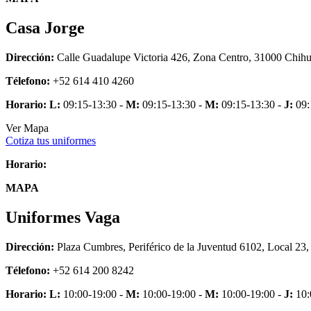
Casa Jorge
Dirección:
Calle Guadalupe Victoria 426, Zona Centro, 31000 Chihu
Télefono:
+52 614 410 4260
Horario:
L:
09:15-13:30 -
M:
09:15-13:30 -
M:
09:15-13:30 -
J:
09:
Ver Mapa
Cotiza tus uniformes
Horario:
MAPA
Uniformes Vaga
Dirección:
Plaza Cumbres, Periférico de la Juventud 6102, Local 23
Télefono:
+52 614 200 8242
Horario:
L:
10:00-19:00 -
M:
10:00-19:00 -
M:
10:00-19:00 -
J:
10: