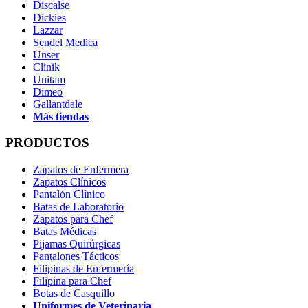
Discalse
Dickies
Lazzar
Sendel Medica
Unser
Clinik
Unitam
Dimeo
Gallantdale
Más tiendas
PRODUCTOS
Zapatos de Enfermera
Zapatos Clínicos
Pantalón Clínico
Batas de Laboratorio
Zapatos para Chef
Batas Médicas
Pijamas Quirúrgicas
Pantalones Tácticos
Filipinas de Enfermería
Filipina para Chef
Botas de Casquillo
Uniformes de Veterinaria