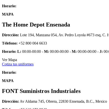
Horario:
MAPA
The Home Depot Ensenada
Dirección:
Lote 194, Manzana 054, Av. Pedro Loyola #673 esq, C. H
Télefono:
+52 800 004 6633
Horario:
L:
00:00-00:00 -
M:
00:00-00:00 -
M:
00:00-00:00 -
J:
00:
Ver Mapa
Cotiza tus uniformes
Horario:
MAPA
FONT Suministros Industriales
Dirección:
Av Aldama 745, Obrera, 22830 Ensenada, B.C., Mexico