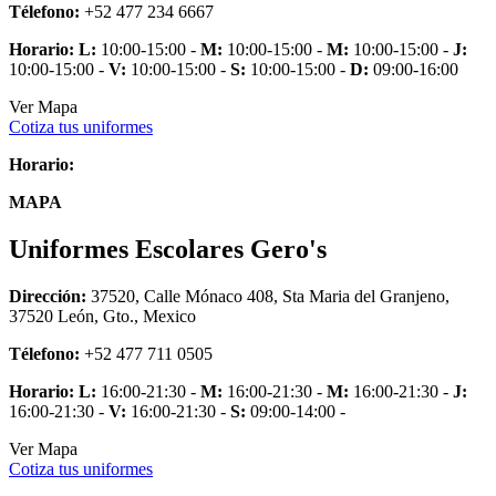
Télefono:
+52 477 234 6667
Horario:
L:
10:00-15:00 -
M:
10:00-15:00 -
M:
10:00-15:00 -
J:
10:00-15:00 -
V:
10:00-15:00 -
S:
10:00-15:00 -
D:
09:00-16:00
Ver Mapa
Cotiza tus uniformes
Horario:
MAPA
Uniformes Escolares Gero's
Dirección:
37520, Calle Mónaco 408, Sta Maria del Granjeno,
37520 León, Gto., Mexico
Télefono:
+52 477 711 0505
Horario:
L:
16:00-21:30 -
M:
16:00-21:30 -
M:
16:00-21:30 -
J:
16:00-21:30 -
V:
16:00-21:30 -
S:
09:00-14:00 -
Ver Mapa
Cotiza tus uniformes