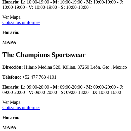
Horario:
L:
10:00-19:00 -
M:
10:00-19:00 -
M:
10:00-19:00 -
J:
10:00-19:00 -
V:
10:00-19:00 -
S:
10:00-18:00 -
Ver Mapa
Cotiza tus uniformes
Horario:
MAPA
The Champions Sportswear
Dirección:
Hilario Medina 520, Killian, 37260 León, Gto., Mexico
Télefono:
+52 477 763 4101
Horario:
L:
09:00-20:00 -
M:
09:00-20:00 -
M:
09:00-20:00 -
J:
09:00-20:00 -
V:
09:00-20:00 -
S:
09:00-18:00 -
D:
10:00-16:00
Ver Mapa
Cotiza tus uniformes
Horario:
MAPA