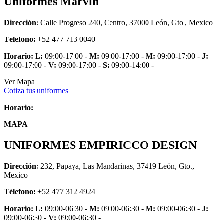
Uniformes Marvin
Dirección:
Calle Progreso 240, Centro, 37000 León, Gto., Mexico
Télefono:
+52 477 713 0040
Horario:
L:
09:00-17:00 -
M:
09:00-17:00 -
M:
09:00-17:00 -
J:
09:00-17:00 -
V:
09:00-17:00 -
S:
09:00-14:00 -
Ver Mapa
Cotiza tus uniformes
Horario:
MAPA
UNIFORMES EMPIRICCO DESIGN
Dirección:
232, Papaya, Las Mandarinas, 37419 León, Gto.,
Mexico
Télefono:
+52 477 312 4924
Horario:
L:
09:00-06:30 -
M:
09:00-06:30 -
M:
09:00-06:30 -
J:
09:00-06:30 -
V:
09:00-06:30 -