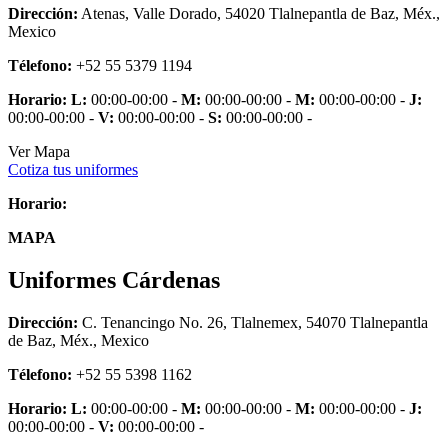
Dirección:
Atenas, Valle Dorado, 54020 Tlalnepantla de Baz, Méx.,
Mexico
Télefono:
+52 55 5379 1194
Horario:
L:
00:00-00:00 -
M:
00:00-00:00 -
M:
00:00-00:00 -
J:
00:00-00:00 -
V:
00:00-00:00 -
S:
00:00-00:00 -
Ver Mapa
Cotiza tus uniformes
Horario:
MAPA
Uniformes Cárdenas
Dirección:
C. Tenancingo No. 26, Tlalnemex, 54070 Tlalnepantla
de Baz, Méx., Mexico
Télefono:
+52 55 5398 1162
Horario:
L:
00:00-00:00 -
M:
00:00-00:00 -
M:
00:00-00:00 -
J:
00:00-00:00 -
V:
00:00-00:00 -