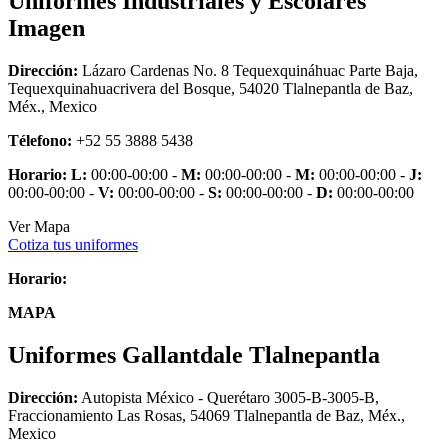
Uniformes Industriales y Escolares
Imagen
Dirección:
Lázaro Cardenas No. 8 Tequexquináhuac Parte Baja,
Tequexquinahuacrivera del Bosque, 54020 Tlalnepantla de Baz,
Méx., Mexico
Télefono:
+52 55 3888 5438
Horario:
L:
00:00-00:00 -
M:
00:00-00:00 -
M:
00:00-00:00 -
J:
00:00-00:00 -
V:
00:00-00:00 -
S:
00:00-00:00 -
D:
00:00-00:00
Ver Mapa
Cotiza tus uniformes
Horario:
MAPA
Uniformes Gallantdale Tlalnepantla
Dirección:
Autopista México - Querétaro 3005-B-3005-B,
Fraccionamiento Las Rosas, 54069 Tlalnepantla de Baz, Méx.,
Mexico