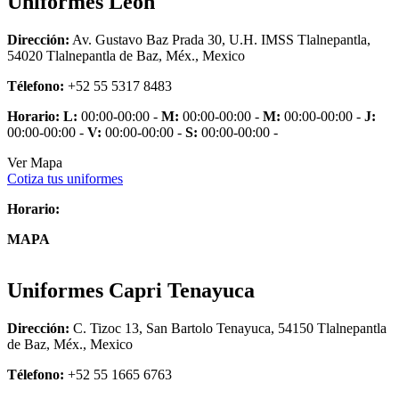
Uniformes León
Dirección:
Av. Gustavo Baz Prada 30, U.H. IMSS Tlalnepantla,
54020 Tlalnepantla de Baz, Méx., Mexico
Télefono:
+52 55 5317 8483
Horario:
L:
00:00-00:00 -
M:
00:00-00:00 -
M:
00:00-00:00 -
J:
00:00-00:00 -
V:
00:00-00:00 -
S:
00:00-00:00 -
Ver Mapa
Cotiza tus uniformes
Horario:
MAPA
Uniformes Capri Tenayuca
Dirección:
C. Tizoc 13, San Bartolo Tenayuca, 54150 Tlalnepantla
de Baz, Méx., Mexico
Télefono:
+52 55 1665 6763