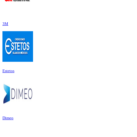
3M
Estetos
Dimeo