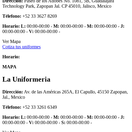
Dirección:
Paseo de los Adobes No. 1081, 5B, Guadalajara
Technology Park, Zapopan Jal. CP 45010, Jalisco, Mexico
Télefono:
+52 33 3627 8269
Horario:
L:
00:00-00:00 -
M:
00:00-00:00 -
M:
00:00-00:00 -
J:
00:00-00:00 -
V:
00:00-00:00 -
Ver Mapa
Cotiza tus uniformes
Horario:
MAPA
La Uniformeria
Dirección:
Av. de las Américas 265A, El Capullo, 45150 Zapopan,
Jal., Mexico
Télefono:
+52 33 3261 6349
Horario:
L:
00:00-00:00 -
M:
00:00-00:00 -
M:
00:00-00:00 -
J:
00:00-00:00 -
V:
00:00-00:00 -
S:
00:00-00:00 -