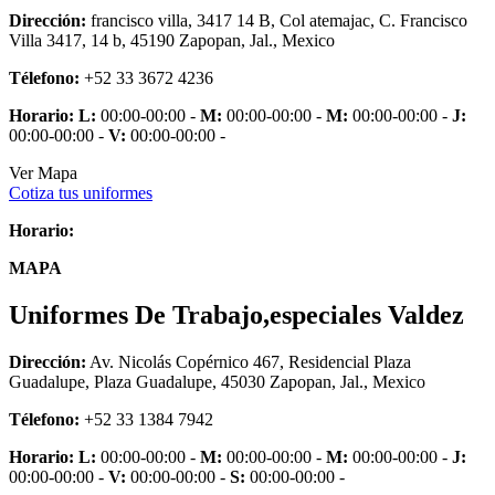
Dirección:
francisco villa, 3417 14 B, Col atemajac, C. Francisco
Villa 3417, 14 b, 45190 Zapopan, Jal., Mexico
Télefono:
+52 33 3672 4236
Horario:
L:
00:00-00:00 -
M:
00:00-00:00 -
M:
00:00-00:00 -
J:
00:00-00:00 -
V:
00:00-00:00 -
Ver Mapa
Cotiza tus uniformes
Horario:
MAPA
Uniformes De Trabajo,especiales Valdez
Dirección:
Av. Nicolás Copérnico 467, Residencial Plaza
Guadalupe, Plaza Guadalupe, 45030 Zapopan, Jal., Mexico
Télefono:
+52 33 1384 7942
Horario:
L:
00:00-00:00 -
M:
00:00-00:00 -
M:
00:00-00:00 -
J:
00:00-00:00 -
V:
00:00-00:00 -
S:
00:00-00:00 -