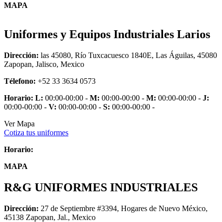
MAPA
Uniformes y Equipos Industriales Larios
Dirección:
las 45080, Río Tuxcacuesco 1840E, Las Águilas, 45080
Zapopan, Jalisco, Mexico
Télefono:
+52 33 3634 0573
Horario:
L:
00:00-00:00 -
M:
00:00-00:00 -
M:
00:00-00:00 -
J:
00:00-00:00 -
V:
00:00-00:00 -
S:
00:00-00:00 -
Ver Mapa
Cotiza tus uniformes
Horario:
MAPA
R&G UNIFORMES INDUSTRIALES
Dirección:
27 de Septiembre #3394, Hogares de Nuevo México,
45138 Zapopan, Jal., Mexico