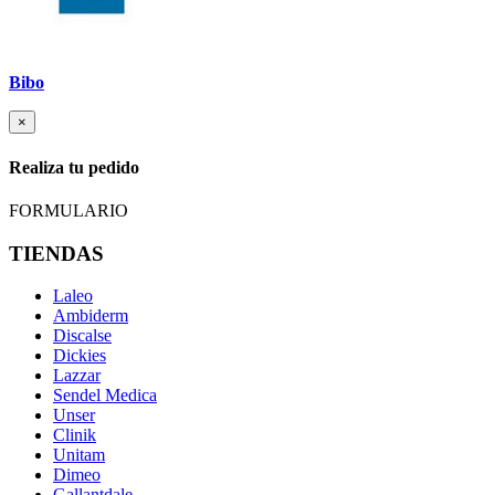
Bibo
×
Realiza tu pedido
FORMULARIO
TIENDAS
Laleo
Ambiderm
Discalse
Dickies
Lazzar
Sendel Medica
Unser
Clinik
Unitam
Dimeo
Gallantdale