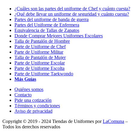
¿Cuáles son las partes del uniforme de Chef y cuánto cuesta?
¿Qué debe llevar un uniforme de seguridad y cuánto cuesta?
Partes del uniforme de banda de guerra
Partes del Uniforme de Enfermera
Equivalencia de Tallas de Zapatos
Donde Comprar Mejores Uniformes Escolares
Talla de Pantalón de Hombre
Parte de Uniforme de Chef
Parte de Uniforme Militar
Talla de Pantalón de Mujer
Parte de Uniforme Escolar
Parte de Uniforme Escolta
Parte de Uniforme Taekwondo
Más Guías
Quiénes somos
Contacto
Pide una cotización
Términos y condiciones
Aviso de privacidad
Copyright © 2019 - 2024 Tiendas de Uniformes por
LaComuna
–
Todos los derechos reservados