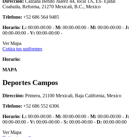
Dirección:
Calzada Benito Juarez 44, local 1A, Ex- Ejidal
Coahuila, Reforma, 21270 Mexicali, B.C., Mexico
Télefono:
+52 686 564 9485
Horario:
L:
00:00-00:00 -
M:
00:00-00:00 -
M:
00:00-00:00 -
J:
00:00-00:00 -
V:
00:00-00:00 -
Ver Mapa
Cotiza tus uniformes
Horario:
MAPA
Deportes Campos
Dirección:
Primera, 21100 Mexicali, Baja California, Mexico
Télefono:
+52 686 552 6306
Horario:
L:
00:00-00:00 -
M:
00:00-00:00 -
M:
00:00-00:00 -
J:
00:00-00:00 -
V:
00:00-00:00 -
S:
00:00-00:00 -
D:
00:00-00:00
Ver Mapa