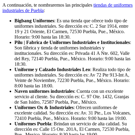
A continuación, te nombraremos las principales
tiendas de uniformes
industriales de Puebla
:
Bigbang Uniformes
: Es una tienda que ofrece todo tipo de
uniformes industriales. Su dirección es: C. 2 Sur 1914, entre
19 y 21 Oriente, El Carmen, 72530 Puebla, Pue., México.
Horario: 9:00 hasta las 18:30.
Pilu | Fabrica de Uniformes Industriales e Institucionales
:
Son fábrica y tienda de uniformes industriales y
institucionales. Su dirección es: Privada 41 A Nte. 602, Valle
del Rey, 72140 Puebla, Pue., México. Horario: 9:00 hasta las
18:30.
Uniforme y Calzado Industriales Leo
: Realiza todo tipo de
uniformes industriales. Su dirección es: Av 72 Pte 913-Int A,
Veinte de Noviembre, 72230 Puebla, Pue., México. Horario:
8:00 hasta las 18:00.
Naven uniformes industriales
: Cuenta con un excelente
servicio al cliente. Su dirección es: C. 97 Ote. 1432, Granjas
de San Isidro, 72587 Puebla, Pue., México.
Uniformes Ox & Industriales
: Ofrecen uniformes de
excelente calidad. Su dirección es: Av. 31 Pte., Los Volcanes,
72410 Puebla, Pue., México. Horario: 9:00 hasta las 19:00.
Uniformes Puebla
: Brindan un servicio de alta calidad. Su
dirección es: Calle 15 Ote. 201A, El Carmen, 72530 Puebla,
Pue., Mexico. Horario: 8:30 hasta las 19:00.