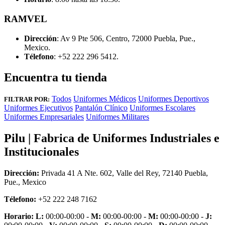
RAMVEL
Dirección
: Av 9 Pte 506, Centro, 72000 Puebla, Pue.,
Mexico.
Télefono
: +52 222 296 5412.
Encuentra tu tienda
Todos
Uniformes Médicos
Uniformes Deportivos
FILTRAR POR:
Uniformes Ejecutivos
Pantalón Clínico
Uniformes Escolares
Uniformes Empresariales
Uniformes Militares
Pilu | Fabrica de Uniformes Industriales e
Institucionales
Dirección:
Privada 41 A Nte. 602, Valle del Rey, 72140 Puebla,
Pue., Mexico
Télefono:
+52 222 248 7162
Horario:
L:
00:00-00:00 -
M:
00:00-00:00 -
M:
00:00-00:00 -
J: