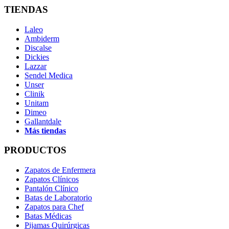
TIENDAS
Laleo
Ambiderm
Discalse
Dickies
Lazzar
Sendel Medica
Unser
Clinik
Unitam
Dimeo
Gallantdale
Más tiendas
PRODUCTOS
Zapatos de Enfermera
Zapatos Clínicos
Pantalón Clínico
Batas de Laboratorio
Zapatos para Chef
Batas Médicas
Pijamas Quirúrgicas