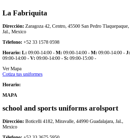
La Fabriquita
Dirección:
Zaragoza 42, Centro, 45500 San Pedro Tlaquepaque,
Jal., Mexico
Télefono:
+52 33 1578 0598
Horario:
L:
09:00-14:00 -
M:
09:00-14:00 -
M:
09:00-14:00 -
J:
09:00-14:00 -
V:
09:00-14:00 -
S:
09:00-15:00 -
Ver Mapa
Cotiza tus uniformes
Horario:
MAPA
school and sports uniforms arolsport
Dirección:
Boticelli 4182, Miravalle, 44990 Guadalajara, Jal.,
Mexico
Télefono:
+52 33 3675 5950