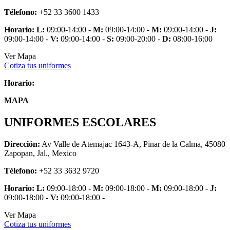
Télefono:
+52 33 3600 1433
Horario:
L:
09:00-14:00 -
M:
09:00-14:00 -
M:
09:00-14:00 -
J:
09:00-14:00 -
V:
09:00-14:00 -
S:
09:00-20:00 -
D:
08:00-16:00
Ver Mapa
Cotiza tus uniformes
Horario:
MAPA
UNIFORMES ESCOLARES
Dirección:
Av Valle de Atemajac 1643-A, Pinar de la Calma, 45080
Zapopan, Jal., Mexico
Télefono:
+52 33 3632 9720
Horario:
L:
09:00-18:00 -
M:
09:00-18:00 -
M:
09:00-18:00 -
J:
09:00-18:00 -
V:
09:00-18:00 -
Ver Mapa
Cotiza tus uniformes