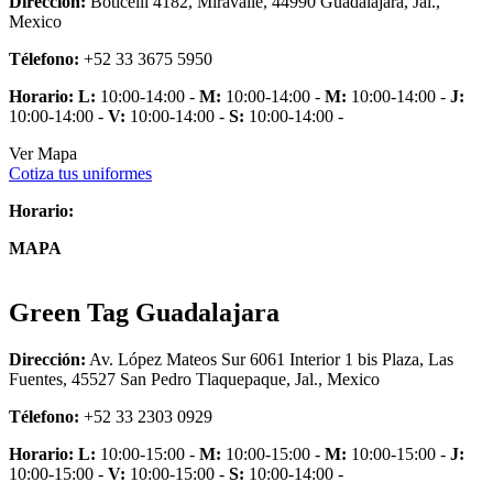
Dirección:
Boticelli 4182, Miravalle, 44990 Guadalajara, Jal.,
Mexico
Télefono:
+52 33 3675 5950
Horario:
L:
10:00-14:00 -
M:
10:00-14:00 -
M:
10:00-14:00 -
J:
10:00-14:00 -
V:
10:00-14:00 -
S:
10:00-14:00 -
Ver Mapa
Cotiza tus uniformes
Horario:
MAPA
Green Tag Guadalajara
Dirección:
Av. López Mateos Sur 6061 Interior 1 bis Plaza, Las
Fuentes, 45527 San Pedro Tlaquepaque, Jal., Mexico
Télefono:
+52 33 2303 0929
Horario:
L:
10:00-15:00 -
M:
10:00-15:00 -
M:
10:00-15:00 -
J:
10:00-15:00 -
V:
10:00-15:00 -
S:
10:00-14:00 -