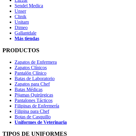
Lazzar
Sendel Medica
Unser
Clinik
Unitam
Dimeo
Gallantdale
Más tiendas
PRODUCTOS
Zapatos de Enfermera
Zapatos Clínicos
Pantalón Clínico
Batas de Laboratorio
Zapatos para Chef
Batas Médicas
Pijamas Quirúrgicas
Pantalones Tácticos
Filipinas de Enfermería
Filipina para Chef
Botas de Casquillo
Uniformes de Veterinaria
TIPOS DE UNIFORMES