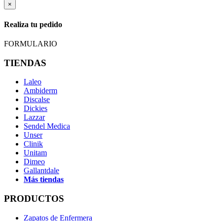
×
Realiza tu pedido
FORMULARIO
TIENDAS
Laleo
Ambiderm
Discalse
Dickies
Lazzar
Sendel Medica
Unser
Clinik
Unitam
Dimeo
Gallantdale
Más tiendas
PRODUCTOS
Zapatos de Enfermera