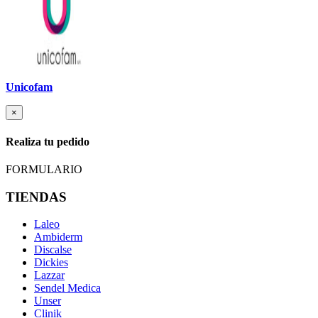
Unicofam
×
Realiza tu pedido
FORMULARIO
TIENDAS
Laleo
Ambiderm
Discalse
Dickies
Lazzar
Sendel Medica
Unser
Clinik