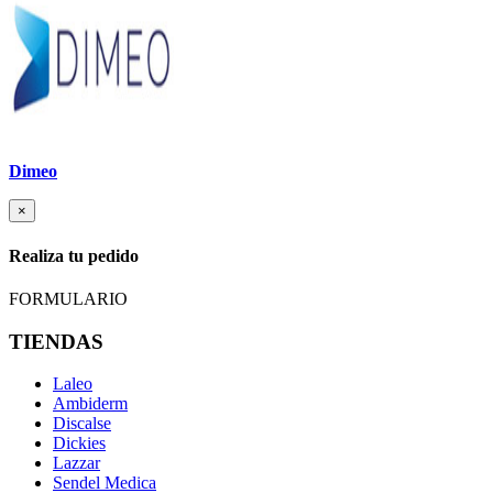
Dimeo
×
Realiza tu pedido
FORMULARIO
TIENDAS
Laleo
Ambiderm
Discalse
Dickies
Lazzar
Sendel Medica