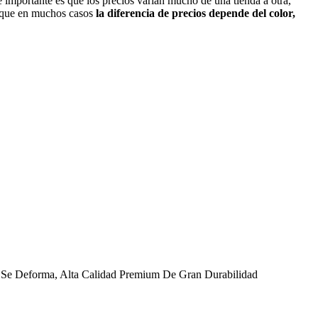
le importante es que los precios varían mucho de una tienda a otra,
r que en muchos casos
la diferencia de precios depende del color,
No Se Deforma, Alta Calidad Premium De Gran Durabilidad