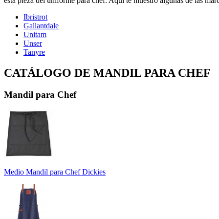
esta pieza del uniforme para chef. Aquí te muestro algunas de las mar
Ibristrot
Gallantdale
Unitam
Unser
Tanyre
CATÁLOGO DE MANDIL PARA CHEF
Mandil para Chef
Medio Mandil para Chef Dickies