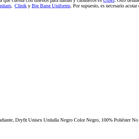
da que cuenta con diseños para damas y caballeros es
Unser
. Otro detal
nitam
,
Clinik
y
Big Bang Uniforms
. Por supuesto, es necesario acota
tudiante, Dryfit Unisex Unitalla Negro Color Negro, 100% Poliéster 